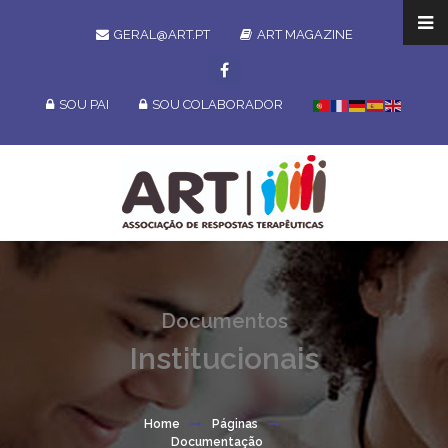
GERAL@ART.PT
ART MAGAZINE
SOU PAI
SOU COLABORADOR
Documentos
Institucionais
Home
Páginas
Documentação