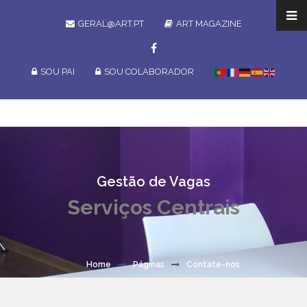
GERAL@ART.PT
ART MAGAZINE
SOU PAI
SOU COLABORADOR
Gestão de Vagas
Serviços Centrais
Home
Páginas
Contate-nos