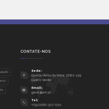
CONTATE-NOS
Sede:
VAÇÃO
Quinta Horta da Nora, 7780-139
Castro Verde.
ENTO
Email:
TO
geral@art.pt
Tel:
+(351)286-327-030